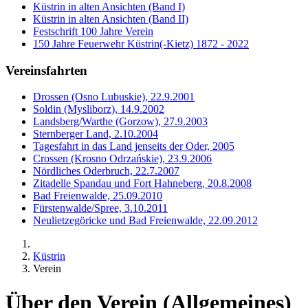
Küstrin in alten Ansichten (Band I)
Küstrin in alten Ansichten (Band II)
Festschrift 100 Jahre Verein
150 Jahre Feuerwehr Küstrin(-Kietz) 1872 - 2022
Vereinsfahrten
Drossen (Osno Lubuskie), 22.9.2001
Soldin (Mysliborz), 14.9.2002
Landsberg/Warthe (Gorzow), 27.9.2003
Sternberger Land, 2.10.2004
Tagesfahrt in das Land jenseits der Oder, 2005
Crossen (Krosno Odrzańskie), 23.9.2006
Nördliches Oderbruch, 22.7.2007
Zitadelle Spandau und Fort Hahneberg, 20.8.2008
Bad Freienwalde, 25.09.2010
Fürstenwalde/Spree, 3.10.2011
Neulietzegöricke und Bad Freienwalde, 22.09.2012
Küstrin
Verein
Über den Verein (Allgemeines)