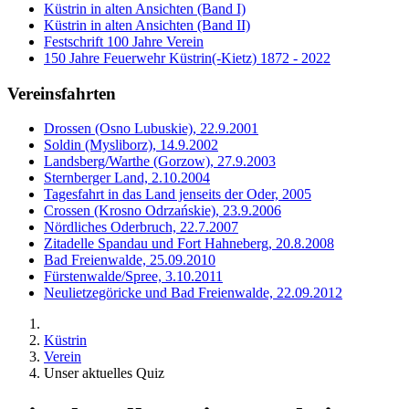
Küstrin in alten Ansichten (Band I)
Küstrin in alten Ansichten (Band II)
Festschrift 100 Jahre Verein
150 Jahre Feuerwehr Küstrin(-Kietz) 1872 - 2022
Vereinsfahrten
Drossen (Osno Lubuskie), 22.9.2001
Soldin (Mysliborz), 14.9.2002
Landsberg/Warthe (Gorzow), 27.9.2003
Sternberger Land, 2.10.2004
Tagesfahrt in das Land jenseits der Oder, 2005
Crossen (Krosno Odrzańskie), 23.9.2006
Nördliches Oderbruch, 22.7.2007
Zitadelle Spandau und Fort Hahneberg, 20.8.2008
Bad Freienwalde, 25.09.2010
Fürstenwalde/Spree, 3.10.2011
Neulietzegöricke und Bad Freienwalde, 22.09.2012
Küstrin
Verein
Unser aktuelles Quiz