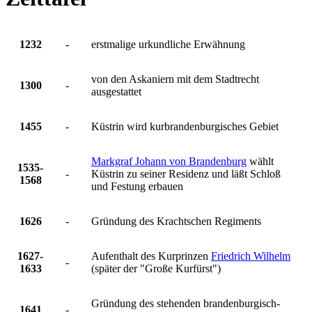
1232
-
erstmalige urkundliche Erwähnung
von den Askaniern mit dem Stadtrecht
1300
-
ausgestattet
1455
-
Küstrin wird kurbrandenburgisches Gebiet
Markgraf Johann von Brandenburg
wählt
1535-
-
Küstrin zu seiner Residenz und läßt Schloß
1568
und Festung erbauen
1626
-
Gründung des Krachtschen Regiments
1627-
Aufenthalt des Kurprinzen
Friedrich Wilhelm
-
1633
(später der "Große Kurfürst")
Gründung des stehenden brandenburgisch-
1641
-