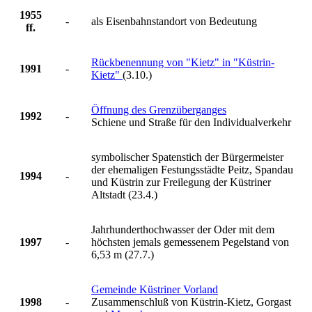
1955
-
als Eisenbahnstandort von Bedeutung
ff.
Rückbenennung von "Kietz" in "Küstrin-
1991
-
Kietz"
(3.10.)
Öffnung des Grenzüberganges
1992
-
Schiene und Straße für den Individualverkehr
symbolischer Spatenstich der Bürgermeister
der ehemaligen Festungsstädte Peitz, Spandau
1994
-
und Küstrin zur Freilegung der Küstriner
Altstadt (23.4.)
Jahrhunderthochwasser der Oder mit dem
1997
-
höchsten jemals gemessenem Pegelstand von
6,53 m (27.7.)
Gemeinde Küstriner Vorland
1998
-
Zusammenschluß von Küstrin-Kietz, Gorgast