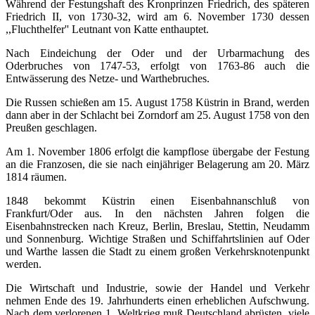
Während der Festungshaft des Kronprinzen Friedrich, des späteren
Friedrich II, von 1730-32, wird am 6. November 1730 dessen
,,Fluchthelfer'' Leutnant von Katte enthauptet.
Nach Eindeichung der Oder und der Urbarmachung des
Oderbruches von 1747-53, erfolgt von 1763-86 auch die
Entwässerung des Netze- und Warthebruches.
Die Russen schießen am 15. August 1758 Küstrin in Brand, werden
dann aber in der Schlacht bei Zorndorf am 25. August 1758 von den
Preußen geschlagen.
Am 1. November 1806 erfolgt die kampflose übergabe der Festung
an die Franzosen, die sie nach einjähriger Belagerung am 20. März
1814 räumen.
1848 bekommt Küstrin einen Eisenbahnanschluß von
Frankfurt/Oder aus. In den nächsten Jahren folgen die
Eisenbahnstrecken nach Kreuz, Berlin, Breslau, Stettin, Neudamm
und Sonnenburg. Wichtige Straßen und Schiffahrtslinien auf Oder
und Warthe lassen die Stadt zu einem großen Verkehrsknotenpunkt
werden.
Die Wirtschaft und Industrie, sowie der Handel und Verkehr
nehmen Ende des 19. Jahrhunderts einen erheblichen Aufschwung.
Nach dem verlorenen 1. Weltkrieg muß Deutschland abrüsten, viele