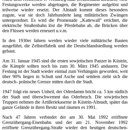
Festungswerke werden abgetragen, die Regimenter aufgelöst und
teilweise wieder ersetzt. Der Altstadt kommt dieses besonders
zugute, war sie doch Jahrhunderte lang militärischen Zwängen
untergeordnet. Es wird die Promenade ,,Kattewall'' errichtet, die
elektrische Straßenbahn löst die Pferdebahn ab, die Brücken über
den Flüssen werden erneuert u.v.m.
In den 1930er Jahren werden wieder viele militärische Bauten
ausgeführt, die Zellstoffabrik und die Deutschlandsiedlung werden
gebaut.
Am 31. Januar 1945 sind die ersten sowjetischen Panzer in Küstrin,
die Kämpfe sollten noch bis zum 30. März 1945 andauern. Die
Festung ist der Stadt wieder einmal zum Verhängnis geworden, weit
über 90% liegen in Schutt und Asche und seitdem zieht sich die
deutsch- polnische Grenze mitten durch die Stadt.
1947 folgt ein neues Unheil, der Oderdamm bricht ca. 5 km südlich
der Stadt und überschwemmt das Oderbruch. Die sowjetischen
Truppen nehmen die Artilleriekaserne in Küstrin-Altstadt, später das
ganze Gelände in ihren Besitz und räumen es 1991.
Nach 47 Jahren verbindet der am 30. Mai 1992 eröffnete
Grenzübergang-Eisenbahn und der am 21. November 1992
eröffnete Grenzübergang-Straße wieder den heutigen deutschen-