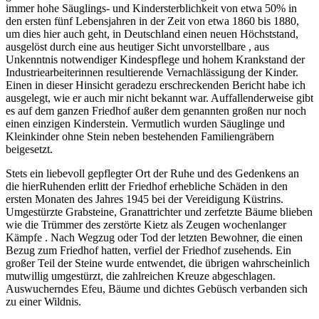
immer hohe Säuglings- und Kindersterblichkeit von etwa 50% in
den ersten fünf Lebensjahren in der Zeit von etwa 1860 bis 1880,
um dies hier auch geht, in Deutschland einen neuen Höchststand,
ausgelöst durch eine aus heutiger Sicht unvorstellbare , aus
Unkenntnis notwendiger Kindespflege und hohem Krankstand der
Industriearbeiterinnen resultierende Vernachlässigung der Kinder.
Einen in dieser Hinsicht geradezu erschreckenden Bericht habe ich
ausgelegt, wie er auch mir nicht bekannt war. Auffallenderweise gibt
es auf dem ganzen Friedhof außer dem genannten großen nur noch
einen einzigen Kinderstein. Vermutlich wurden Säuglinge und
Kleinkinder ohne Stein neben bestehenden Familiengräbern
beigesetzt.
Stets ein liebevoll gepflegter Ort der Ruhe und des Gedenkens an
die hierRuhenden erlitt der Friedhof erhebliche Schäden in den
ersten Monaten des Jahres 1945 bei der Vereidigung Küstrins.
Umgestürzte Grabsteine, Granattrichter und zerfetzte Bäume blieben
wie die Trümmer des zerstörte Kietz als Zeugen wochenlanger
Kämpfe . Nach Wegzug oder Tod der letzten Bewohner, die einen
Bezug zum Friedhof hatten, verfiel der Friedhof zusehends. Ein
großer Teil der Steine wurde entwendet, die übrigen wahrscheinlich
mutwillig umgestürzt, die zahlreichen Kreuze abgeschlagen.
Auswucherndes Efeu, Bäume und dichtes Gebüsch verbanden sich
zu einer Wildnis.