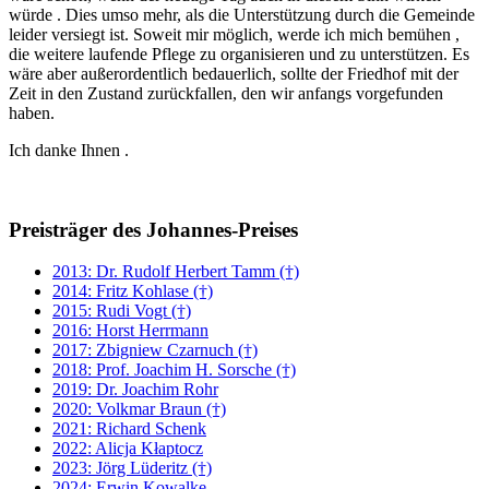
würde . Dies umso mehr, als die Unterstützung durch die Gemeinde
leider versiegt ist. Soweit mir möglich, werde ich mich bemühen ,
die weitere laufende Pflege zu organisieren und zu unterstützen. Es
wäre aber außerordentlich bedauerlich, sollte der Friedhof mit der
Zeit in den Zustand zurückfallen, den wir anfangs vorgefunden
haben.
Ich danke Ihnen .
Preisträger des Johannes-Preises
2013: Dr. Rudolf Herbert Tamm (†)
2014: Fritz Kohlase (†)
2015: Rudi Vogt (†)
2016: Horst Herrmann
2017: Zbigniew Czarnuch (†)
2018: Prof. Joachim H. Sorsche (†)
2019: Dr. Joachim Rohr
2020: Volkmar Braun (†)
2021: Richard Schenk
2022: Alicja Kłaptocz
2023: Jörg Lüderitz (†)
2024: Erwin Kowalke