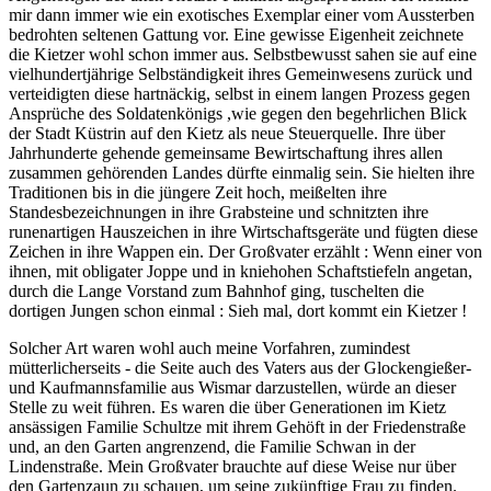
mir dann immer wie ein exotisches Exemplar einer vom Aussterben
bedrohten seltenen Gattung vor. Eine gewisse Eigenheit zeichnete
die Kietzer wohl schon immer aus. Selbstbewusst sahen sie auf eine
vielhundertjährige Selbständigkeit ihres Gemeinwesens zurück und
verteidigten diese hartnäckig, selbst in einem langen Prozess gegen
Ansprüche des Soldatenkönigs ,wie gegen den begehrlichen Blick
der Stadt Küstrin auf den Kietz als neue Steuerquelle. Ihre über
Jahrhunderte gehende gemeinsame Bewirtschaftung ihres allen
zusammen gehörenden Landes dürfte einmalig sein. Sie hielten ihre
Traditionen bis in die jüngere Zeit hoch, meißelten ihre
Standesbezeichnungen in ihre Grabsteine und schnitzten ihre
runenartigen Hauszeichen in ihre Wirtschaftsgeräte und fügten diese
Zeichen in ihre Wappen ein. Der Großvater erzählt : Wenn einer von
ihnen, mit obligater Joppe und in kniehohen Schaftstiefeln angetan,
durch die Lange Vorstand zum Bahnhof ging, tuschelten die
dortigen Jungen schon einmal : Sieh mal, dort kommt ein Kietzer !
Solcher Art waren wohl auch meine Vorfahren, zumindest
mütterlicherseits - die Seite auch des Vaters aus der Glockengießer-
und Kaufmannsfamilie aus Wismar darzustellen, würde an dieser
Stelle zu weit führen. Es waren die über Generationen im Kietz
ansässigen Familie Schultze mit ihrem Gehöft in der Friedenstraße
und, an den Garten angrenzend, die Familie Schwan in der
Lindenstraße. Mein Großvater brauchte auf diese Weise nur über
den Gartenzaun zu schauen, um seine zukünftige Frau zu finden.