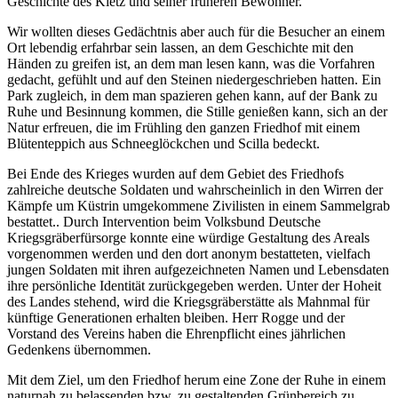
Geschichte des Kietz und seiner früheren Bewohner.
Wir wollten dieses Gedächtnis aber auch für die Besucher an einem
Ort lebendig erfahrbar sein lassen, an dem Geschichte mit den
Händen zu greifen ist, an dem man lesen kann, was die Vorfahren
gedacht, gefühlt und auf den Steinen niedergeschrieben hatten. Ein
Park zugleich, in dem man spazieren gehen kann, auf der Bank zu
Ruhe und Besinnung kommen, die Stille genießen kann, sich an der
Natur erfreuen, die im Frühling den ganzen Friedhof mit einem
Blütenteppich aus Schneeglöckchen und Scilla bedeckt.
Bei Ende des Krieges wurden auf dem Gebiet des Friedhofs
zahlreiche deutsche Soldaten und wahrscheinlich in den Wirren der
Kämpfe um Küstrin umgekommene Zivilisten in einem Sammelgrab
bestattet.. Durch Intervention beim Volksbund Deutsche
Kriegsgräberfürsorge konnte eine würdige Gestaltung des Areals
vorgenommen werden und den dort anonym bestatteten, vielfach
jungen Soldaten mit ihren aufgezeichneten Namen und Lebensdaten
ihre persönliche Identität zurückgegeben werden. Unter der Hoheit
des Landes stehend, wird die Kriegsgräberstätte als Mahnmal für
künftige Generationen erhalten bleiben. Herr Rogge und der
Vorstand des Vereins haben die Ehrenpflicht eines jährlichen
Gedenkens übernommen.
Mit dem Ziel, um den Friedhof herum eine Zone der Ruhe in einem
naturnah zu belassenden bzw. zu gestaltenden Grünbereich zu