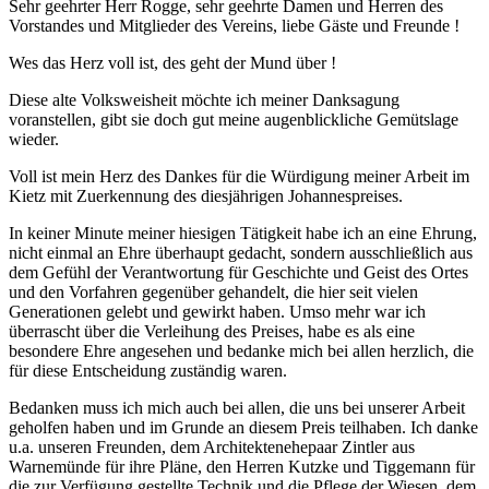
Sehr geehrter Herr Rogge, sehr geehrte Damen und Herren des
Vorstandes und Mitglieder des Vereins, liebe Gäste und Freunde !
Wes das Herz voll ist, des geht der Mund über !
Diese alte Volksweisheit möchte ich meiner Danksagung
voranstellen, gibt sie doch gut meine augenblickliche Gemütslage
wieder.
Voll ist mein Herz des Dankes für die Würdigung meiner Arbeit im
Kietz mit Zuerkennung des diesjährigen Johannespreises.
In keiner Minute meiner hiesigen Tätigkeit habe ich an eine Ehrung,
nicht einmal an Ehre überhaupt gedacht, sondern ausschließlich aus
dem Gefühl der Verantwortung für Geschichte und Geist des Ortes
und den Vorfahren gegenüber gehandelt, die hier seit vielen
Generationen gelebt und gewirkt haben. Umso mehr war ich
überrascht über die Verleihung des Preises, habe es als eine
besondere Ehre angesehen und bedanke mich bei allen herzlich, die
für diese Entscheidung zuständig waren.
Bedanken muss ich mich auch bei allen, die uns bei unserer Arbeit
geholfen haben und im Grunde an diesem Preis teilhaben. Ich danke
u.a. unseren Freunden, dem Architektenehepaar Zintler aus
Warnemünde für ihre Pläne, den Herren Kutzke und Tiggemann für
die zur Verfügung gestellte Technik und die Pflege der Wiesen, dem