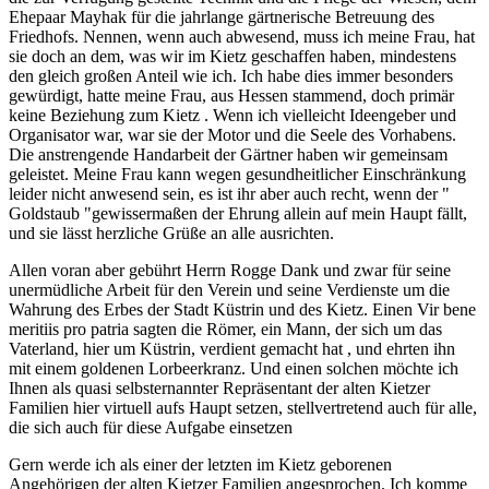
Ehepaar Mayhak für die jahrlange gärtnerische Betreuung des
Friedhofs. Nennen, wenn auch abwesend, muss ich meine Frau, hat
sie doch an dem, was wir im Kietz geschaffen haben, mindestens
den gleich großen Anteil wie ich. Ich habe dies immer besonders
gewürdigt, hatte meine Frau, aus Hessen stammend, doch primär
keine Beziehung zum Kietz . Wenn ich vielleicht Ideengeber und
Organisator war, war sie der Motor und die Seele des Vorhabens.
Die anstrengende Handarbeit der Gärtner haben wir gemeinsam
geleistet. Meine Frau kann wegen gesundheitlicher Einschränkung
leider nicht anwesend sein, es ist ihr aber auch recht, wenn der "
Goldstaub "gewissermaßen der Ehrung allein auf mein Haupt fällt,
und sie lässt herzliche Grüße an alle ausrichten.
Allen voran aber gebührt Herrn Rogge Dank und zwar für seine
unermüdliche Arbeit für den Verein und seine Verdienste um die
Wahrung des Erbes der Stadt Küstrin und des Kietz. Einen Vir bene
meritiis pro patria sagten die Römer, ein Mann, der sich um das
Vaterland, hier um Küstrin, verdient gemacht hat , und ehrten ihn
mit einem goldenen Lorbeerkranz. Und einen solchen möchte ich
Ihnen als quasi selbsternannter Repräsentant der alten Kietzer
Familien hier virtuell aufs Haupt setzen, stellvertretend auch für alle,
die sich auch für diese Aufgabe einsetzen
Gern werde ich als einer der letzten im Kietz geborenen
Angehörigen der alten Kietzer Familien angesprochen. Ich komme