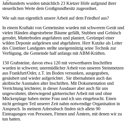
Jahrhunderts wurden tatsächlich 23 Kietzer Höfe aufgrund ihrer
steuerlichen Werte dem Großgrundbesitz zugeordnet.
Wie sah nun eigentlich unsere Arbeit auf dem Friedhof aus?
In einem Kraftakt von Gemeinsinn wurden mit schwerem Gerät und
vielen Händen abgestorbene Bäume gefällt, Stubben und Gebüsch
gerodet, Mutterboden angefahren und planiert, Gerümpel einer
wilden Deponie aufgelesen und abgefahren. Herr Kutzke als Leiter
des Cüstriner Landgutes stellte uneigennützig seine Technik zur
Verfügung, die Gemeinde half anfangs mit ABM-Kräften.
150 Grabsteine, davon etwa 120 mit verwertbaren Inschriften
wurden in schwerer, unermüdlicher Arbeit von unseren Steinmetzen
aus Frankfurt/Oder, z.T. im Boden versunken, ausgegraben,
gesäubert und wieder aufgerichtet . Sie übernahmen auch das
akribische Ausmalen alter Inschriften. Mit Dokumentation und
Verrichtung leichterer, in dieser Ausdauer aber auch für uns
ungewohnter, überwiegend gärtnerischer Arbeit mit und ohne
Mückenplage haben meine Frau und ich uns eingebracht. Einen
nicht geringen Teil unserer Zeit nahm notwendige Organisation in
Anspruch. In meinem Adressbuch finden sich allein 90
Eintragungen von Personen, Firmen und Ämtern, mit denen wir zu
tun hatten.