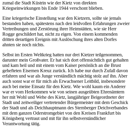
zumal die Stadt Küstrin wie der Kietz von direkten
Kriegseinwirkungen bis Ende 1944 verschont blieben.
Eine kriegerische Einstellung war den Kietzern, sollte sie jemals
bestanden haben, spätestens nach den leidvollen Erfahrungen zweier
Vertreibungen und Zerstörung ihrer Heimstätten, wie sie Herr
Rogge geschildert hat, nicht zu eigen. Von einem kommenden
dritten derartigen Ereignis mit Auslöschung ihres alten Dorfes
ahnten sie noch nichts.
Selbst im Ersten Weltkrieg hatten nur drei Kietzer teilgenommen,
darunter mein Großvater. Er hat sich dort offensichtlich gut gehalten
und kam heil und mit einem vom Kaiser persönlich an die Brust
gehefteten Eisernen Kreuz zurück. Ich habe nur durch Zufall davon
erfahren und war als Junge verständlich mächtig stolz auf ihn. Aber
auch sonst war er für mich als Erwachsener Leitbild, insbesondere
auch bei meine Einsatz für den Kietz. Wie wohl kaum ein Anderer
war er vom Herkommen wie von seinen ausgeübten Ehrenämtern
her mit Wohl und Wehe des Kietz, langjähriger Beigeordneter der
Stadt und zeitweiliger vertretender Bürgermeister mit dem Geschick
der Stadt und als Deichhauptmann des Sternberger Deichverbandes
mit dem ganzen Oderstromgebiet von den Kreisen Frankfurt bis
Königsberg vertraut und mit für ihn selbstverständlicher
Verantwortung tätig.