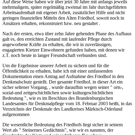
Auf diese Weise haben wir über jetzt 30 Jahre mit anfangs jeweils
mehrmaligem, später regelmäßig zweimal im Jahr durchgeführten
Arbeitsaufenthalt mit eigener Arbeit, zusätzlicher Hilfe und nicht
geringen finanziellen Mitteln den Alten Friedhof, soweit noch in
Ansätzen erhalten, rekonstruiert bzw. neu gestaltet .
Nach der ersten, etwa über zehn Jahre gehenden Phase des Aufbaus
galt es, den erreichten Zustand mit laufender Pflege durch
angeworbene Kräfte zu erhalten, die wir in zuverlässigen,
engagierten Kietzer Einwohnern gefunden haben, mit denen wir
z.T. noch heute in langer Freundschaft verbunden sind.
Um die Ergebnisse unserer Arbeit zu sichern und für die
Öffentlichkeit zu erhalten, habe ich mit einer umfassenden
Dokumentation einen Antrag auf Aufnahme des Friedhof in den
Denkmalschutz gestellt. Der gesamte Friedhof, in dieser Art ein
sicher seltener Vorgang, , wurde daraufhin wegen seiner " orts-,
sozial-und zeitgeschichtlichen sowie kulturgeschichtlichen
Bedeutung ", wie es im Beschluss des Brandenburgischen
Landesamtes für Denkmalpflege vom 18. Februar 2003 heißt, in das
Verzeichnis der Denkmale des Landkreises Märkisch-Oderland
aufgenommen
Die wesentliche Bedeutung des Friedhofs liegt sicher in seinem
Wert als " Steinernes Gedächtnis", wie wir es nannten, der