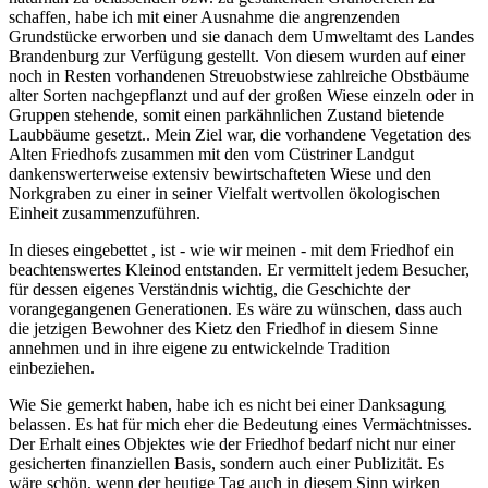
schaffen, habe ich mit einer Ausnahme die angrenzenden
Grundstücke erworben und sie danach dem Umweltamt des Landes
Brandenburg zur Verfügung gestellt. Von diesem wurden auf einer
noch in Resten vorhandenen Streuobstwiese zahlreiche Obstbäume
alter Sorten nachgepflanzt und auf der großen Wiese einzeln oder in
Gruppen stehende, somit einen parkähnlichen Zustand bietende
Laubbäume gesetzt.. Mein Ziel war, die vorhandene Vegetation des
Alten Friedhofs zusammen mit den vom Cüstriner Landgut
dankenswerterweise extensiv bewirtschafteten Wiese und den
Norkgraben zu einer in seiner Vielfalt wertvollen ökologischen
Einheit zusammenzuführen.
In dieses eingebettet , ist - wie wir meinen - mit dem Friedhof ein
beachtenswertes Kleinod entstanden. Er vermittelt jedem Besucher,
für dessen eigenes Verständnis wichtig, die Geschichte der
vorangegangenen Generationen. Es wäre zu wünschen, dass auch
die jetzigen Bewohner des Kietz den Friedhof in diesem Sinne
annehmen und in ihre eigene zu entwickelnde Tradition
einbeziehen.
Wie Sie gemerkt haben, habe ich es nicht bei einer Danksagung
belassen. Es hat für mich eher die Bedeutung eines Vermächtnisses.
Der Erhalt eines Objektes wie der Friedhof bedarf nicht nur einer
gesicherten finanziellen Basis, sondern auch einer Publizität. Es
wäre schön, wenn der heutige Tag auch in diesem Sinn wirken