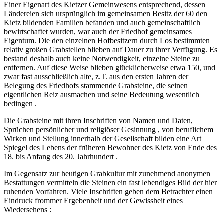
Einer Eigenart des Kietzer Gemeinwesens entsprechend, dessen
Ländereien sich ursprünglich im gemeinsamen Besitz der 60 den
Kietz bildenden Familien befanden und auch gemeinschaftlich
bewirtschaftet wurden, war auch der Friedhof gemeinsames
Eigentum. Die den einzelnen Hofbesitzern durch Los bestimmten
relativ großen Grabstellen blieben auf Dauer zu ihrer Verfügung. Es
bestand deshalb auch keine Notwendigkeit, einzelne Steine zu
entfernen. Auf diese Weise blieben glücklicherweise etwa 150, und
zwar fast ausschließlich alte, z.T. aus den ersten Jahren der
Belegung des Friedhofs stammende Grabsteine, die seinen
eigentlichen Reiz ausmachen und seine Bedeutung wesentlich
bedingen .
Die Grabsteine mit ihren Inschriften von Namen und Daten,
Sprüchen persönlicher und religiöser Gesinnung , von beruflichem
Wirken und Stellung innerhalb der Gesellschaft bilden eine Art
Spiegel des Lebens der früheren Bewohner des Kietz von Ende des
18. bis Anfang des 20. Jahrhundert .
Im Gegensatz zur heutigen Grabkultur mit zunehmend anonymen
Bestattungen vermitteln die Steinen ein fast lebendiges Bild der hier
ruhenden Vorfahren. Viele Inschriften geben dem Betrachter einen
Eindruck frommer Ergebenheit und der Gewissheit eines
Wiedersehens :