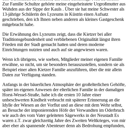
Zur Familie Schultze gehörte meine eingeheiratete Urgroßmutter aus
Wuhden aus der Sippe der Kauls . Über sie hat meine Schwester als
13-jährige Schülerin des Lyzeums in Küstrin einen Aufsatz
geschrieben, den ich Ihnen neben anderen als kleines Gastgeschenk
mitgebracht habe.
Die Erwähnung des Lyzeums zeigt, dass die Kietzer bei aller
Traditionsgebundenheit und verbliebenen Originalität längst ihren
Frieden mit der Stadt gemacht hatten und deren moderne
Einrichtungen nutzten und auch auf sie angewiesen waren.
Wenn ich übrigens, wie soeben, Mitglieder meiner eigenen Familie
erwähne, so nicht, um sie besonders herauszustellen, sondern sie als
Beispiel einer alten Kietzer Familie anzuführen, über die mir allein
Daten zur Verfügung standen.
Anfangs in der bäuerlichen Atmosphäre der großelterlichen Gehöfte,
später im eigenen Anwesen der elterlichen Familie in der damaligen
Horst-Wessel-Straße, habe ich die ersten 10 Jahre einer
unbeschwerten Kindheit verbracht mit späterer Erinnerung an die
Idylle der Wiesen an der Vorflut und an diese mit dem Wehr selbst,
an Besuche der imponierenden Höfe der Verwandten im Oderbruch
wie auch des vom Vater geleiteten Sägewerks in der Neustadt Es
waren z.T. zwar gleichzeitig Jahre des Zweiten Weltkrieges, von mir
aber eher als spannende Abenteuer denn als Bedrohung empfunden,