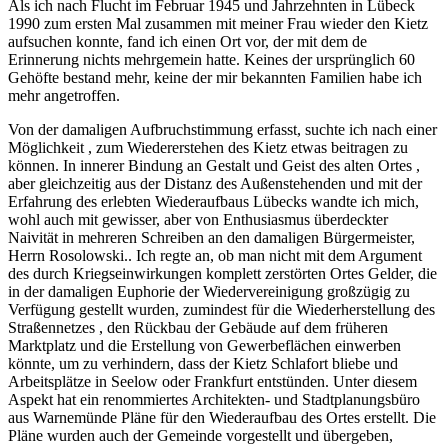
Als ich nach Flucht im Februar 1945 und Jahrzehnten in Lübeck
1990 zum ersten Mal zusammen mit meiner Frau wieder den Kietz
aufsuchen konnte, fand ich einen Ort vor, der mit dem de
Erinnerung nichts mehrgemein hatte. Keines der ursprünglich 60
Gehöfte bestand mehr, keine der mir bekannten Familien habe ich
mehr angetroffen.
Von der damaligen Aufbruchstimmung erfasst, suchte ich nach einer
Möglichkeit , zum Wiedererstehen des Kietz etwas beitragen zu
können. In innerer Bindung an Gestalt und Geist des alten Ortes ,
aber gleichzeitig aus der Distanz des Außenstehenden und mit der
Erfahrung des erlebten Wiederaufbaus Lübecks wandte ich mich,
wohl auch mit gewisser, aber von Enthusiasmus überdeckter
Naivität in mehreren Schreiben an den damaligen Bürgermeister,
Herrn Rosolowski.. Ich regte an, ob man nicht mit dem Argument
des durch Kriegseinwirkungen komplett zerstörten Ortes Gelder, die
in der damaligen Euphorie der Wiedervereinigung großzügig zu
Verfügung gestellt wurden, zumindest für die Wiederherstellung des
Straßennetzes , den Rückbau der Gebäude auf dem früheren
Marktplatz und die Erstellung von Gewerbeflächen einwerben
könnte, um zu verhindern, dass der Kietz Schlafort bliebe und
Arbeitsplätze in Seelow oder Frankfurt entstünden. Unter diesem
Aspekt hat ein renommiertes Architekten- und Stadtplanungsbüro
aus Warnemünde Pläne für den Wiederaufbau des Ortes erstellt. Die
Pläne wurden auch der Gemeinde vorgestellt und übergeben,