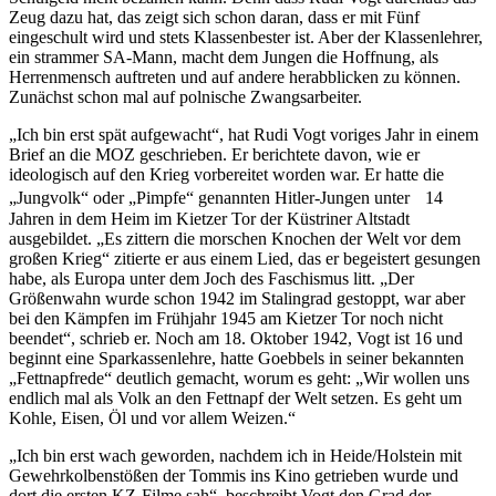
Zeug dazu hat, das zeigt sich schon daran, dass er mit Fünf
eingeschult wird und stets Klassenbester ist. Aber der Klassenlehrer,
ein strammer SA-Mann, macht dem Jungen die Hoffnung, als
Herrenmensch auftreten und auf andere herabblicken zu können.
Zunächst schon mal auf polnische Zwangsarbeiter.
„Ich bin erst spät aufgewacht“, hat Rudi Vogt voriges Jahr in einem
Brief an die MOZ geschrieben. Er berichtete davon, wie er
ideologisch auf den Krieg vorbereitet worden war. Er hatte die
„Jungvolk“ oder „Pimpfe“ genannten Hitler-Jungen unter 14
Jahren in dem Heim im Kietzer Tor der Küstriner Altstadt
ausgebildet. „Es zittern die morschen Knochen der Welt vor dem
großen Krieg“ zitierte er aus einem Lied, das er begeistert gesungen
habe, als Europa unter dem Joch des Faschismus litt. „Der
Größenwahn wurde schon 1942 im Stalingrad gestoppt, war aber
bei den Kämpfen im Frühjahr 1945 am Kietzer Tor noch nicht
beendet“, schrieb er. Noch am 18. Oktober 1942, Vogt ist 16 und
beginnt eine Sparkassenlehre, hatte Goebbels in seiner bekannten
„Fettnapfrede“ deutlich gemacht, worum es geht: „Wir wollen uns
endlich mal als Volk an den Fettnapf der Welt setzen. Es geht um
Kohle, Eisen, Öl und vor allem Weizen.“
„Ich bin erst wach geworden, nachdem ich in Heide/Holstein mit
Gewehrkolbenstößen der Tommis ins Kino getrieben wurde und
dort die ersten KZ-Filme sah“, beschreibt Vogt den Grad der