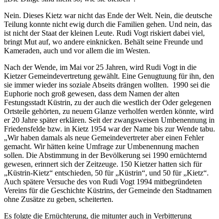
Nein. Dieses Kietz war nicht das Ende der Welt. Nein, die deutsche
Teilung konnte nicht ewig durch die Familien gehen. Und nein, das
ist nicht der Staat der kleinen Leute. Rudi Vogt riskiert dabei viel,
bringt Mut auf, wo andere einknicken. Behält seine Freunde und
Kameraden, auch und vor allem die im Westen.
Nach der Wende, im Mai vor 25 Jahren, wird Rudi Vogt in die
Kietzer Gemeindevertretung gewählt. Eine Genugtuung für ihn, den
sie immer wieder ins soziale Abseits drängen wollten. 1990 sei die
Euphorie noch groß gewesen, dass dem Namen der alten
Festungsstadt Küstrin, zu der auch die westlich der Oder gelegenen
Ortsteile gehörten, zu neuem Glanze verholfen werden könnte, wird
er 20 Jahre später erklären. Seit der zwangsweisen Umbenennung in
Friedensfelde bzw. in Kietz 1954 war der Name bis zur Wende tabu.
„Wir haben damals als neue Gemeindevertreter aber einen Fehler
gemacht. Wir hätten keine Umfrage zur Umbenennung machen
sollen. Die Abstimmung in der Bevölkerung sei 1990 ernüchternd
gewesen, erinnert sich der Zeitzeuge. 150 Kietzer hatten sich für
„Küstrin-Kietz“ entschieden, 50 für „Küstrin“, und 50 für „Kietz“.
Auch spätere Versuche des von Rudi Vogt 1994 mitbegründeten
Vereins für die Geschichte Küstrins, der Gemeinde den Stadtnamen
ohne Zusätze zu geben, scheiterten.
Es folgte die Ernüchterung, die mitunter auch in Verbitterung