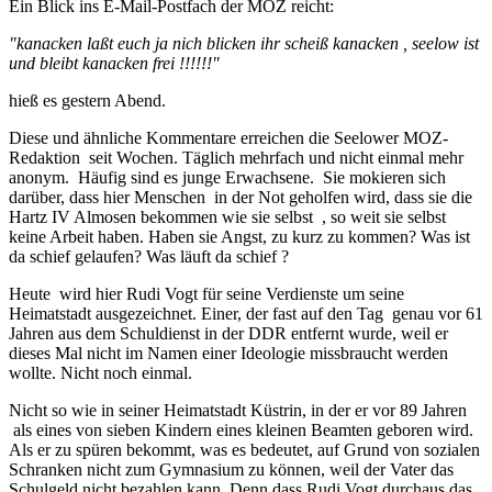
Ein Blick ins E-Mail-Postfach der MOZ reicht:
"kanacken laßt euch ja nich blicken ihr scheiß kanacken , seelow ist
und bleibt kanacken frei !!!!!!"
hieß es gestern Abend.
Diese und ähnliche Kommentare erreichen die Seelower MOZ-
Redaktion seit Wochen. Täglich mehrfach und nicht einmal mehr
anonym. Häufig sind es junge Erwachsene. Sie mokieren sich
darüber, dass hier Menschen in der Not geholfen wird, dass sie die
Hartz IV Almosen bekommen wie sie selbst , so weit sie selbst
keine Arbeit haben. Haben sie Angst, zu kurz zu kommen? Was ist
da schief gelaufen? Was läuft da schief ?
Heute wird hier Rudi Vogt für seine Verdienste um seine
Heimatstadt ausgezeichnet. Einer, der fast auf den Tag genau vor 61
Jahren aus dem Schuldienst in der DDR entfernt wurde, weil er
dieses Mal nicht im Namen einer Ideologie missbraucht werden
wollte. Nicht noch einmal.
Nicht so wie in seiner Heimatstadt Küstrin, in der er vor 89 Jahren
als eines von sieben Kindern eines kleinen Beamten geboren wird.
Als er zu spüren bekommt, was es bedeutet, auf Grund von sozialen
Schranken nicht zum Gymnasium zu können, weil der Vater das
Schulgeld nicht bezahlen kann. Denn dass Rudi Vogt durchaus das