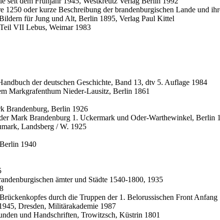
le seit dem Frühjahr 1945, Westkreutz Verlag Berlin 1992
 1250 oder kurze Beschreibung der brandenburgischen Lande und ihrer 
g Bildern für Jung und Alt, Berlin 1895, Verlag Paul Kittel
, Teil VII Lebus, Weimar 1983
, Handbuch der deutschen Geschichte, Band 13, dtv 5. Auflage 1984
dem Markgrafenthum Nieder-Lausitz, Berlin 1861
ark Brandenburg, Berlin 1926
 der Mark Brandenburg 1. Uckermark und Oder-Warthewinkel, Berlin 
umark, Landsberg / W. 1925
Berlin 1940
5
r brandenburgischen ämter und Städte 1540-1800, 1935
18
 Brückenkopfes durch die Truppen der 1. Belorussischen Front Anfan
 1945, Dresden, Militärakademie 1987
kunden und Handschriften, Trowitzsch, Küstrin 1801