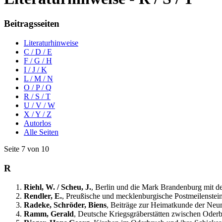
Beitragsseiten
Literaturhinweise
C / D / E
F / G / H
I / J / K
L / M / N
O / P / Q
R / S / T
U / V / W
X / Y / Z
Autorlos
Alle Seiten
Seite 7 von 10
R
Riehl, W. / Scheu, J.
, Berlin und die Mark Brandenburg mit 
Rendler, E.
, Preußische und mecklenburgische Postmeilenstei
Radeke, Schröder, Biens
, Beiträge zur Heimatkunde der Neu
Ramm, Gerald
, Deutsche Kriegsgräberstätten zwischen Oder