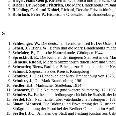
Rieger, Hans Georg
, Kirchen im Oderbruch und ihre Schicksa
Riedel, Dr. Adolph Friedrich
, Die Mark Brandenburg im Jahre
Röchling, Carl und Knötel
, Richard, Der alte Fritz in fünfzi
Rohrlach, Peter P.
, Historische Ortslexikon für Brandenburg
S
Schlesinger, W.
, Die deutschen Territorien Teil B: Der Osten
Scheu, J. / Riehl, W.
, Berlin und die Mark Brandenburg mit 
Schröder, E.,
Deutsche Namenkunde, Göttingen 1944
Sprockhoff, E.,
Die Kulturen der jüngeren Steinzeit in der M
Siemens, Rudolf
, Mit dem Skizzenbuch durch Dorf und Stadt
Schroeder, Biens, Radeke
, Beiträge zur Heimatkunde der Ne
Schmidt
, Sagenschatz des Kreises Königsberg
Schultze, J.
, Das Landbuch der Mark Brandenburg von 1375, 
Schultze, J.
, Die Mark Brandenburg, 1961
Siedler, E.J.
, Märkischer Städtebau, 1914
Schwartz, P.
, Die Neumark (und weitere Nummern), 12 / 193
Schulze, B.
, Besitz- und siedlungsgeschichtliche Statistik de
Seydel, F.S.
, Nachrichten über vaterländische Festungen I, 18
Simon, Manfred
, Die Bildung und Erweiterung des Küstriner
Stoßgruppierung der Front bei der Berliner Operation im April
Seyffert, J.C.
, Annalen der Stadt und Festung Küstrin aus Ur