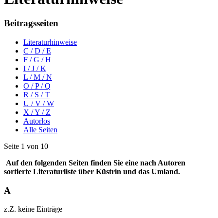
Beitragsseiten
Literaturhinweise
C / D / E
F / G / H
I / J / K
L / M / N
O / P / Q
R / S / T
U / V / W
X / Y / Z
Autorlos
Alle Seiten
Seite 1 von 10
Auf den folgenden Seiten finden Sie eine nach Autoren
sortierte Literaturliste über Küstrin und das Umland.
A
z.Z. keine Einträge