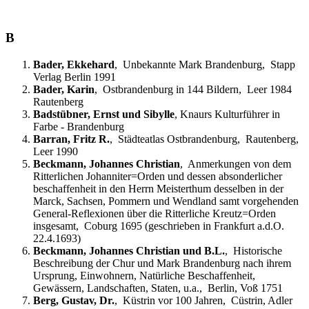
B
Bader, Ekkehard
, Unbekannte Mark Brandenburg, Stapp
Verlag Berlin 1991
Bader, Karin
, Ostbrandenburg in 144 Bildern, Leer 1984
Rautenberg
Badstübner, Ernst und Sibylle
, Knaurs Kulturführer in
Farbe - Brandenburg
Barran, Fritz R.
, Städteatlas Ostbrandenburg, Rautenberg,
Leer 1990
Beckmann, Johannes Christian
, Anmerkungen von dem
Ritterlichen Johanniter=Orden und dessen absonderlicher
beschaffenheit in den Herrn Meisterthum desselben in der
Marck, Sachsen, Pommern und Wendland samt vorgehenden
General-Reflexionen über die Ritterliche Kreutz=Orden
insgesamt, Coburg 1695 (geschrieben in Frankfurt a.d.O.
22.4.1693)
Beckmann, Johannes Christian und B.L.
, Historische
Beschreibung der Chur und Mark Brandenburg nach ihrem
Ursprung, Einwohnern, Natürliche Beschaffenheit,
Gewässern, Landschaften, Staten, u.a., Berlin, Voß 1751
Berg, Gustav, Dr.
, Küstrin vor 100 Jahren, Cüstrin, Adler