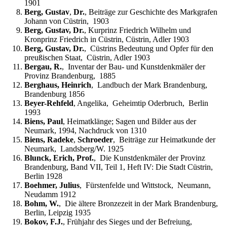
1901
Berg, Gustav
,
Dr.
, Beiträge zur Geschichte des Markgrafen
Johann von Cüstrin, 1903
Berg, Gustav, Dr.
, Kurprinz Friedrich Wilhelm und
Kronprinz Friedrich in Cüstrin, Cüstrin, Adler 1903
Berg, Gustav, Dr.
, Cüstrins Bedeutung und Opfer für den
preußischen Staat, Cüstrin, Adler 1903
Bergau, R.
, Inventar der Bau- und Kunstdenkmäler der
Provinz Brandenburg, 1885
Berghaus, Heinrich
, Landbuch der Mark Brandenburg,
Brandenburg 1856
Beyer-Rehfeld
, Angelika, Geheimtip Oderbruch, Berlin
1993
Biens, Paul
, Heimatklänge; Sagen und Bilder aus der
Neumark, 1994, Nachdruck von 1310
Biens, Radeke
,
Schroeder
, Beiträge zur Heimatkunde der
Neumark, Landsberg/W. 1925
Blunck, Erich, Prof.
, Die Kunstdenkmäler der Provinz
Brandenburg, Band VII, Teil 1, Heft IV: Die Stadt Cüstrin,
Berlin 1928
Boehmer, Julius
, Fürstenfelde und Wittstock, Neumann,
Neudamm 1912
Bohm, W.
, Die ältere Bronzezeit in der Mark Brandenburg,
Berlin, Leipzig 1935
Bokov, F.J.
, Frühjahr des Sieges und der Befreiung,